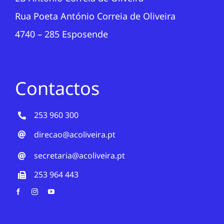
Rua Poeta António Correia de Oliveira
4740 – 285 Esposende
Contactos
253 960 300
direcao@acoliveira.pt
secretaria@acoliveira.pt
253 964 443