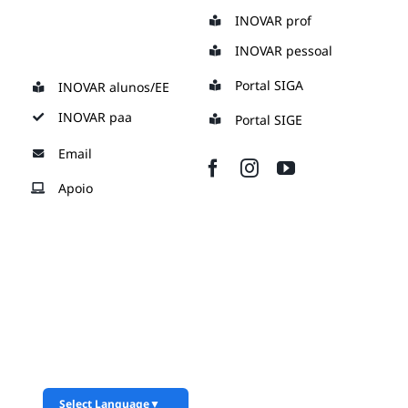
Skip
INOVAR prof
to
INOVAR pessoal
content
Portal SIGA
INOVAR alunos/EE
INOVAR paa
Portal SIGE
Email
Apoio
Select Language
▼