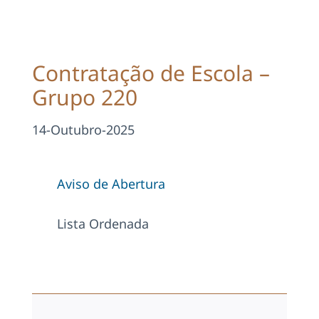
Projetos
EDD
Contratação de Escola –
Grupo 220
Área Reservada
14-Outubro-2025
Pesquisar
Aviso de Abertura
Lista Ordenada