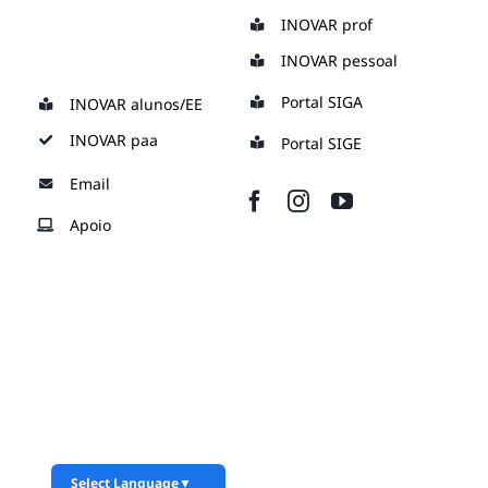
Skip
INOVAR prof
to
INOVAR pessoal
content
Portal SIGA
INOVAR alunos/EE
INOVAR paa
Portal SIGE
Email
Apoio
Select Language
▼