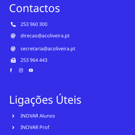
Contactos
253 960 300
direcao@acoliveira.pt
secretaria@acoliveira.pt
253 964 443
Ligações Úteis
INOVAR Alunos
INOVAR Prof