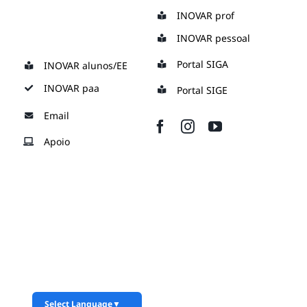
Skip
INOVAR prof
to
INOVAR pessoal
content
Portal SIGA
INOVAR alunos/EE
INOVAR paa
Portal SIGE
Email
Apoio
Select Language
▼