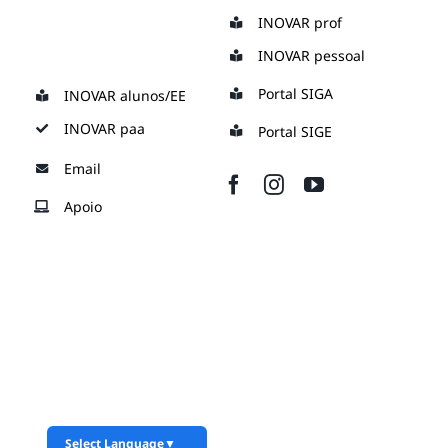
Skip
INOVAR prof
to
INOVAR pessoal
content
Portal SIGA
INOVAR alunos/EE
INOVAR paa
Portal SIGE
Email
Apoio
Select Language
▼