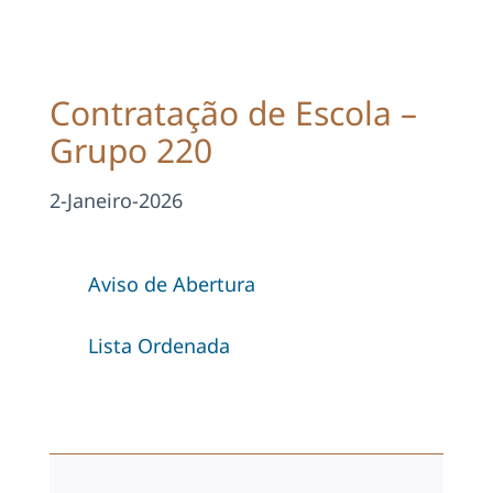
Projetos
EDD
Contratação de Escola –
Grupo 220
Área Reservada
2-Janeiro-2026
Pesquisar
Aviso de Abertura
Lista Ordenada