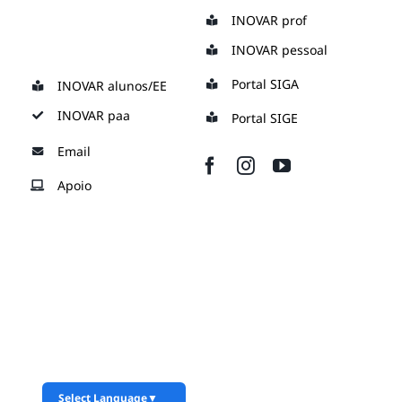
Skip
INOVAR prof
to
INOVAR pessoal
content
Portal SIGA
INOVAR alunos/EE
INOVAR paa
Portal SIGE
Email
Apoio
Select Language
▼