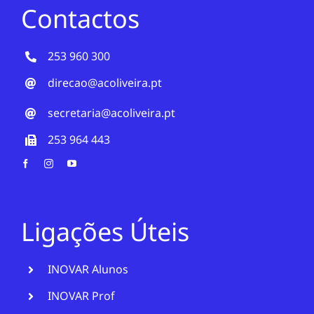
Contactos
253 960 300
direcao@acoliveira.pt
secretaria@acoliveira.pt
253 964 443
Ligações Úteis
INOVAR Alunos
INOVAR Prof