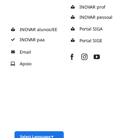
Skip
INOVAR prof
to
INOVAR pessoal
content
Portal SIGA
INOVAR alunos/EE
INOVAR paa
Portal SIGE
Email
Apoio
Select Language
▼