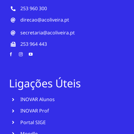
253 960 300
direcao@acoliveira.pt
secretaria@acoliveira.pt
253 964 443
Ligações Úteis
INOVAR Alunos
INOVAR Prof
Portal SIGE
Moodle