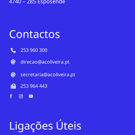
4740 – 285 Esposende
Contactos
253 960 300
direcao@acoliveira.pt
secretaria@acoliveira.pt
253 964 443
Ligações Úteis