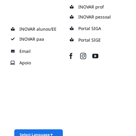
Skip
INOVAR prof
to
INOVAR pessoal
content
Portal SIGA
INOVAR alunos/EE
INOVAR paa
Portal SIGE
Email
Apoio
Select Language
▼