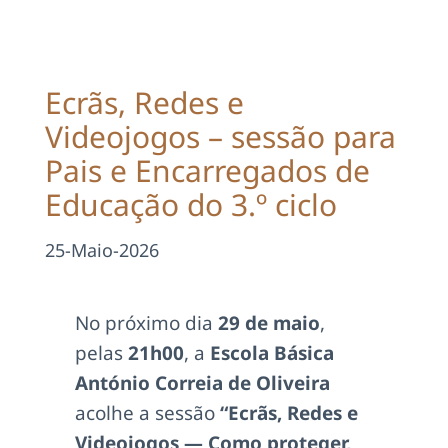
Projetos
EDD
Ecrãs, Redes e
Videojogos – sessão para
Área Reservada
Pais e Encarregados de
Educação do 3.º ciclo
Pesquisar
25-Maio-2026
No próximo dia
29 de maio
,
pelas
21h00
, a
Escola Básica
António Correia de Oliveira
acolhe a sessão
“Ecrãs, Redes e
Videojogos — Como proteger,