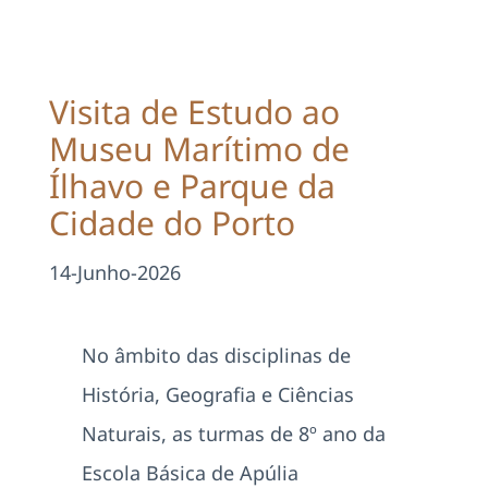
Projetos
EDD
Visita de Estudo ao
Museu Marítimo de
Área Reservada
Ílhavo e Parque da
Cidade do Porto
Pesquisar
14-Junho-2026
No âmbito das disciplinas de
História, Geografia e Ciências
Naturais, as turmas de 8º ano da
Escola Básica de Apúlia