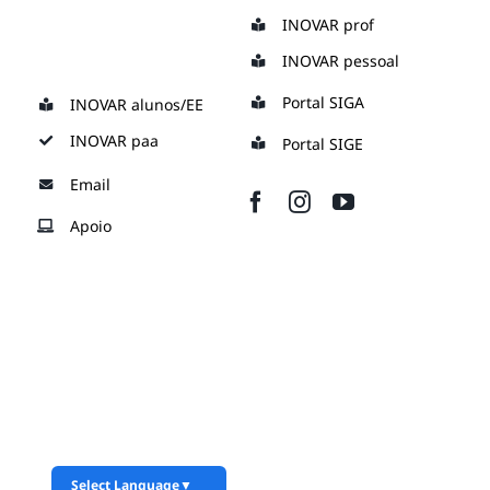
Skip
INOVAR prof
to
INOVAR pessoal
content
Portal SIGA
INOVAR alunos/EE
INOVAR paa
Portal SIGE
Email
Apoio
Select Language
▼