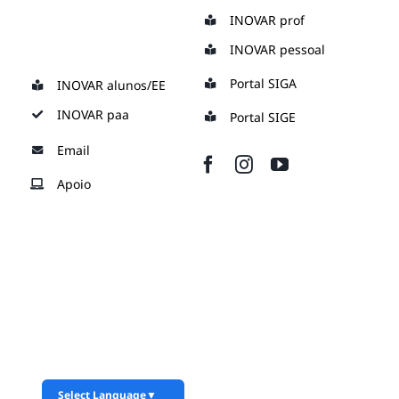
Skip
INOVAR prof
to
INOVAR pessoal
content
Portal SIGA
INOVAR alunos/EE
INOVAR paa
Portal SIGE
Email
Apoio
Select Language
▼