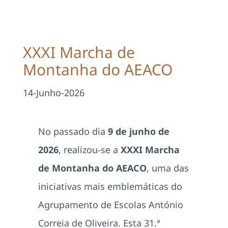
Projetos
EDD
XXXI Marcha de
Montanha do AEACO
Área Reservada
14-Junho-2026
Pesquisar
No passado dia
9 de junho de
2026
, realizou-se a
XXXI Marcha
de Montanha do AEACO
, uma das
iniciativas mais emblemáticas do
Agrupamento de Escolas António
Correia de Oliveira. Esta 31.ª