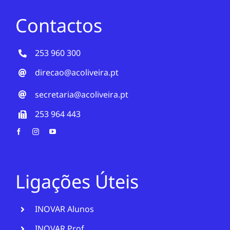
Contactos
253 960 300
direcao@acoliveira.pt
secretaria@acoliveira.pt
253 964 443
Ligações Úteis
INOVAR Alunos
INOVAR Prof