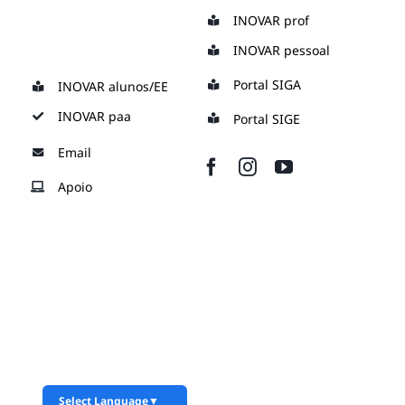
Skip
INOVAR prof
to
INOVAR pessoal
content
Portal SIGA
INOVAR alunos/EE
INOVAR paa
Portal SIGE
Email
Apoio
Select Language
▼