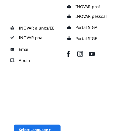
Skip
INOVAR prof
to
INOVAR pessoal
content
Portal SIGA
INOVAR alunos/EE
INOVAR paa
Portal SIGE
Email
Apoio
Select Language
▼