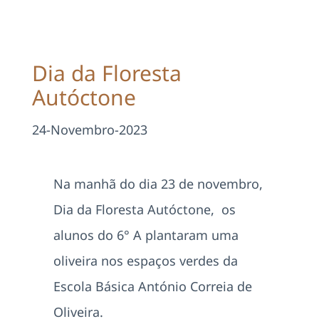
Projetos
EDD
Dia da Floresta
Autóctone
Área Reservada
24-Novembro-2023
Pesquisar
Na manhã do dia 23 de novembro,
Dia da Floresta Autóctone, os
alunos do 6° A plantaram uma
oliveira nos espaços verdes da
Escola Básica António Correia de
Oliveira.