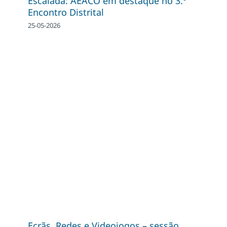
Escalada: AEACO em destaque no 3.º
Encontro Distrital
25-05-2026
Ecrãs, Redes e Videojogos – sessão