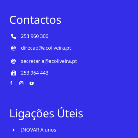
Contactos
253 960 300
direcao@acoliveira.pt
secretaria@acoliveira.pt
253 964 443
Ligações Úteis
INOVAR Alunos