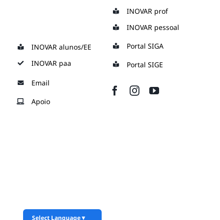
Skip
INOVAR prof
to
INOVAR pessoal
content
Portal SIGA
INOVAR alunos/EE
INOVAR paa
Portal SIGE
Email
Apoio
Select Language
▼