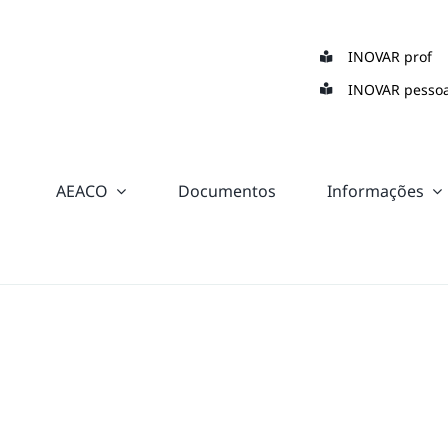
Skip
to
INOVAR prof
content
INOVAR pessoa
AEACO
Documentos
Informações
“color:
#ffffff;”>
Suporte